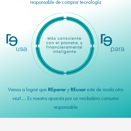
responsable de comprar tecnología
Vamos a lograr que
REparar
y
REusar
este de moda otra
vez!…. Es nuestra apuesta por un verdadero consumo
responsable