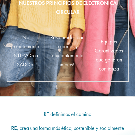
NUESTROS PRINCIPIOS DE ELECTRONICA
CIRCULAR
No
Restaurados por
Equipos
exactamente
expertos y
Garantizados
NUEVOS o
relucientemente
que generan
USADOS…
limpios!
confianza
RE definimos el camino
RE
, crea una forma más ética, sostenible y socialmente