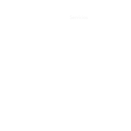
io
Nosotros
E-Waste
Servicios
E-Circular