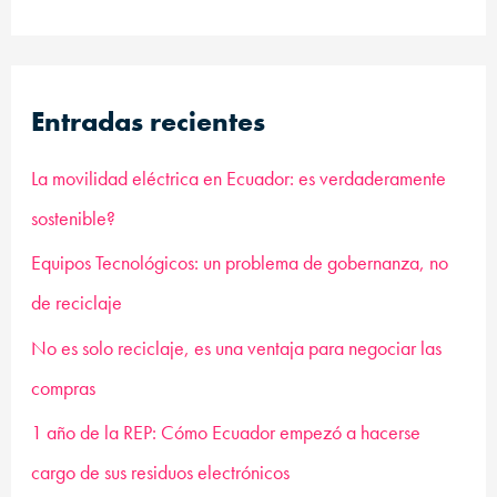
u
s
c
Entradas recientes
a
r
La movilidad eléctrica en Ecuador: es verdaderamente
p
sostenible?
o
Equipos Tecnológicos: un problema de gobernanza, no
r
de reciclaje
:
No es solo reciclaje, es una ventaja para negociar las
compras
1 año de la REP: Cómo Ecuador empezó a hacerse
cargo de sus residuos electrónicos