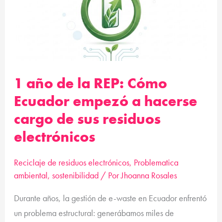
la
REP:
Cómo
Ecuador
empezó
1 año de la REP: Cómo
a
hacerse
Ecuador empezó a hacerse
cargo
cargo de sus residuos
de
electrónicos
sus
residuos
Reciclaje de residuos electrónicos
,
Problematica
electrónicos
ambiental
,
sostenibilidad
/ Por
Jhoanna Rosales
Durante años, la gestión de e-waste en Ecuador enfrentó
un problema estructural: generábamos miles de