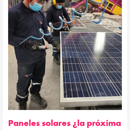
de
residuos
electrónicos?
Paneles solares ¿la próxima