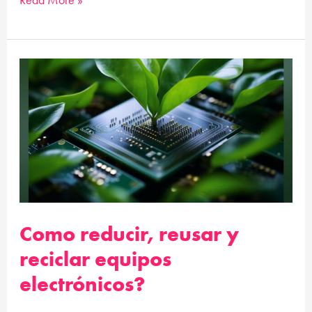
Como
reducir,
reusar
y
reciclar
equipos
electrónicos?
Como reducir, reusar y
reciclar equipos
electrónicos?