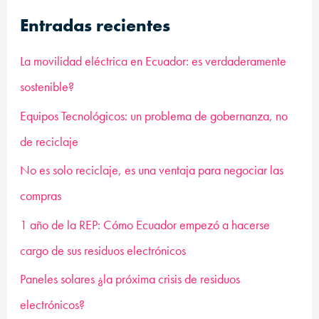
c
Entradas recientes
a
r
La movilidad eléctrica en Ecuador: es verdaderamente
p
sostenible?
o
Equipos Tecnológicos: un problema de gobernanza, no
r
de reciclaje
:
No es solo reciclaje, es una ventaja para negociar las
compras
1 año de la REP: Cómo Ecuador empezó a hacerse
cargo de sus residuos electrónicos
Paneles solares ¿la próxima crisis de residuos
electrónicos?