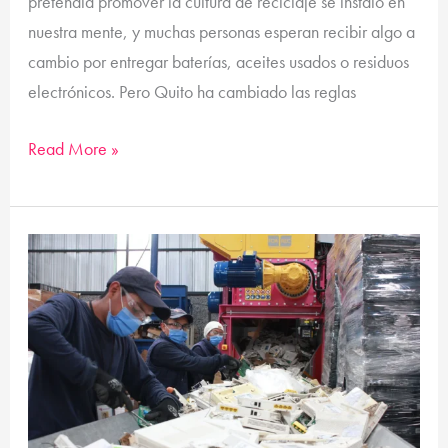
pretendía promover la cultura de reciclaje se instaló en
nuestra mente, y muchas personas esperan recibir algo a
cambio por entregar baterías, aceites usados o residuos
electrónicos. Pero Quito ha cambiado las reglas
Read More »
Que
es
servicio
profesional
de
reciclaje
de