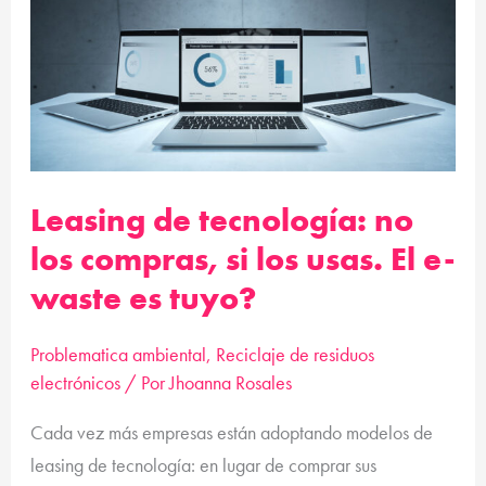
Leasing
de
tecnología:
no
los
compras,
si
Leasing de tecnología: no
los
los compras, si los usas. El e-
usas.
waste es tuyo?
El
e-
Problematica ambiental
,
Reciclaje de residuos
waste
electrónicos
/ Por
Jhoanna Rosales
es
tuyo?
Cada vez más empresas están adoptando modelos de
leasing de tecnología: en lugar de comprar sus