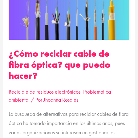
reciclar
cable
de
fibra
óptica?
que
¿Cómo reciclar cable de
puedo
fibra óptica? que puedo
hacer?
hacer?
Reciclaje de residuos electrónicos
,
Problematica
ambiental
/ Por
Jhoanna Rosales
La busqueda de alternativas para reciclar cables de fibra
óptica ha tomado importancia en los últimos años, pues
varias organizaciones se interesan en gestionar los