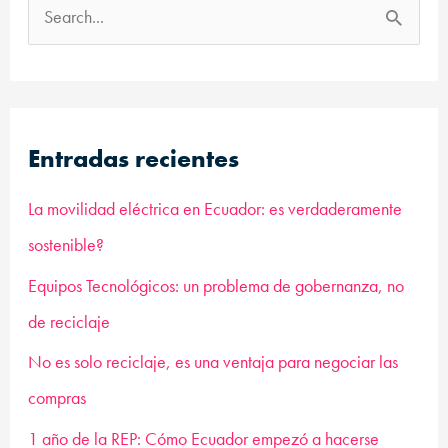
B
u
s
c
Entradas recientes
a
r
La movilidad eléctrica en Ecuador: es verdaderamente
p
sostenible?
o
Equipos Tecnológicos: un problema de gobernanza, no
r
de reciclaje
:
No es solo reciclaje, es una ventaja para negociar las
compras
1 año de la REP: Cómo Ecuador empezó a hacerse